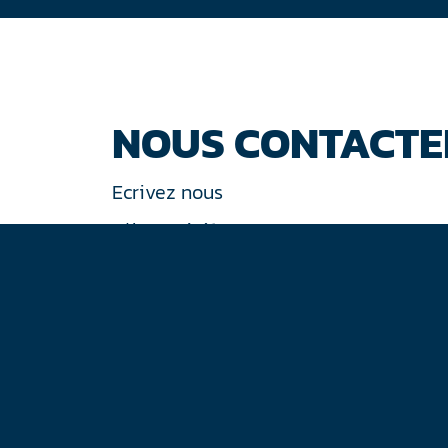
NOUS CONTACTE
Ecrivez nous
Tél : +33 (0)1 44 77 94 77
30 rue de Gramont
75002 Paris