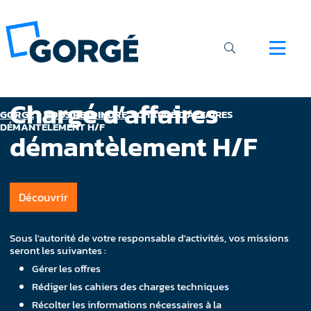
Chargé d’affaires
GORGÉ
>
NOUS REJOINDRE
>
CHARGÉ D’AFFAIRES
DÉMANTÈLEMENT H/F
démantèlement H/F
Découvrir
Sous l'autorité de votre responsable d'activités, vos missions
seront les suivantes :
Gérer les offres
Rédiger les cahiers des charges techniques
Récolter les informations nécessaires à la