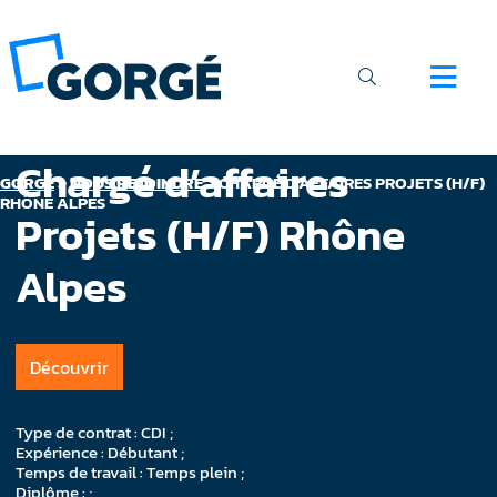
Chargé d’affaires
GORGÉ
>
NOUS REJOINDRE
>
CHARGÉ D’AFFAIRES PROJETS (H/F)
RHÔNE ALPES
Projets (H/F) Rhône
Alpes
Découvrir
Type de contrat : CDI ;
Expérience : Débutant ;
Temps de travail : Temps plein ;
Diplôme : ;