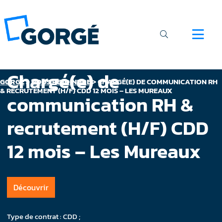
Chargé(e) de
GORGÉ
>
NOUS REJOINDRE
>
CHARGÉ(E) DE COMMUNICATION RH
& RECRUTEMENT (H/F) CDD 12 MOIS – LES MUREAUX
communication RH &
recrutement (H/F) CDD
12 mois – Les Mureaux
Découvrir
Type de contrat : CDD ;