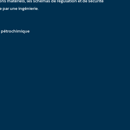
tions matériels, les schémas de régulation et de sécurité
e par une ingénierie.
e pétrochimique