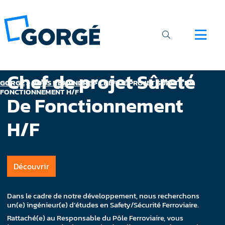
Chef de projet Sûreté
GORGÉ
>
NOUS REJOINDRE
>
CHEF DE PROJET SÛRETÉ DE
FONCTIONNEMENT H/F
De Fonctionnement
H/F
Découvrir
Dans le cadre de notre développement, nous recherchons
un(e) ingénieur(e) d’études en Safety/Sécurité Ferroviaire.
Rattaché(e) au Responsable du Pôle Ferroviaire, vous