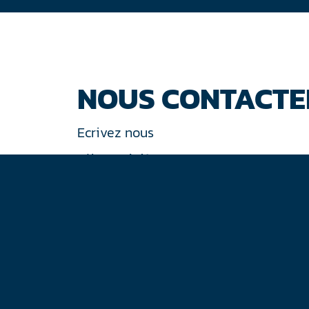
NOUS CONTACTE
Ecrivez nous
Tél : +33 (0)1 44 77 94 77
30 rue de Gramont
75002 Paris