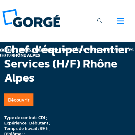
Chef d’équipe/chantier
GORGÉ
>
NOUS REJOINDRE
>
CHEF D’ÉQUIPE/CHANTIER SERVICES
(H/F) RHÔNE ALPES
Services (H/F) Rhône
Alpes
Découvrir
Type de contrat : CDI ;
Expérience : Débutant ;
Temps de travail : 39 h ;
Diplôme : ;