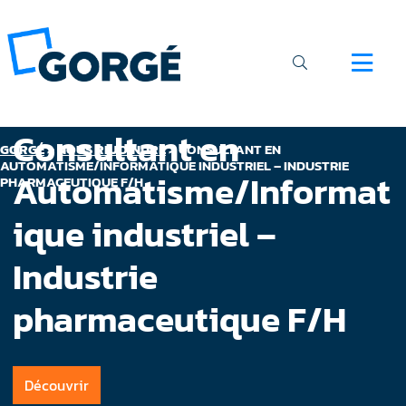
Consultant en
GORGÉ
>
NOUS REJOINDRE
>
CONSULTANT EN
AUTOMATISME/INFORMATIQUE INDUSTRIEL – INDUSTRIE
Automatisme/Informat
PHARMACEUTIQUE F/H
ique industriel –
Industrie
pharmaceutique F/H
Découvrir