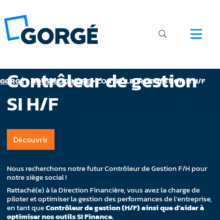
Contrôleur de gestion
GORGÉ
>
NOUS REJOINDRE
>
CONTRÔLEUR DE GESTION SI H/F
SI H/F
Découvrir
Nous recherchons notre futur Contrôleur de Gestion F/H pour
notre siège social !
Rattaché(e) à la Direction Financière, vous avez la charge de
piloter et optimiser la gestion des performances de l’entreprise,
en tant que
Contrôleur de gestion (H/F) ainsi que d’aider à
optimiser nos outils SI Finance.