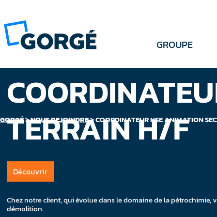
GROUPE
COORDINATEUR
TERRAIN H/F
GORGÉ
>
NOUS REJOINDRE
>
COORDINATEUR HSE ANIMATION SEC
Découvrir
Chez notre client, qui évolue dans le domaine de la pétrochimie, 
démolition.