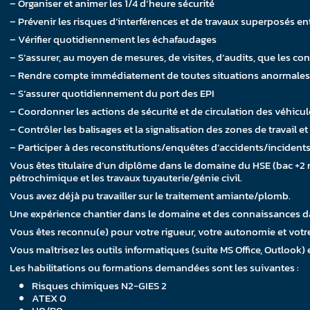
– Organiser et animer les 1/4 d’heure sécurité
– Prévenir les risques d’interférences et de travaux superposés ent
– Vérifier quotidiennement les échafaudages
– S’assurer, au moyen de mesures, de visites, d’audits, que les co
– Rendre compte immédiatement de toutes situations anormales o
– S’assurer quotidiennement du port des EPI
– Coordonner les actions de sécurité et de circulation des véhicul
– Contrôler les balisages et la signalisation des zones de travail 
– Participer à des reconstitutions/enquêtes d’accidents/incident
Vous êtes titulaire d’un diplôme dans le domaine du HSE (bac +2
pétrochimique et les travaux tuyauterie/génie civil.
Vous avez déjà pu travailler sur le traitement amiante/plomb.
Une expérience chantier dans le domaine et des connaissances dan
Vous êtes reconnu(e) pour votre rigueur, votre autonomie et votre
Vous maîtrisez les outils informatiques (suite MS Office, Outlook) e
Les habilitations ou formations demandées sont les suivantes :
Risques chimiques N2-GIES 2
ATEX 0