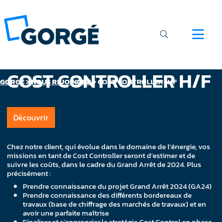
COST CONTROLLER H/F
GORGÉ
>
NOUS REJOINDRE
>
COST CONTROLLER H/F
Découvrir
Chez notre client, qui évolue dans le domaine de l’énergie, vos
missions en tant de Cost Controller seront d’estimer et de
suivre les coûts, dans le cadre du Grand Arrêt de 2024. Plus
précisément :
Prendre connaissance du projet Grand Arrêt 2024 (GA24)
Prendre connaissance des différents bordereaux de
travaux (base de chiffrage des marchés de travaux) et en
avoir une parfaite maîtrise
Finaliser et s’approprier la stratégie Cost Control en phase