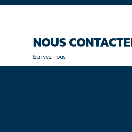
NOUS CONTACTE
Ecrivez nous
Tél : +33 (0)1 44 77 94 77
30 rue de Gramont
75002 Paris