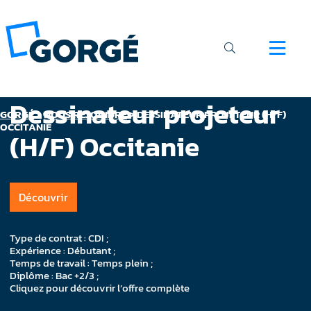
Dessinateur projeteur
GORGÉ
>
NOUS REJOINDRE
>
DESSINATEUR PROJETEUR (H/F)
OCCITANIE
(H/F) Occitanie
Découvrir
Type de contrat : CDI ;
Expérience : Débutant ;
Temps de travail : Temps plein ;
Diplôme : Bac +2/3 ;
Cliquez pour découvrir l’offre complète