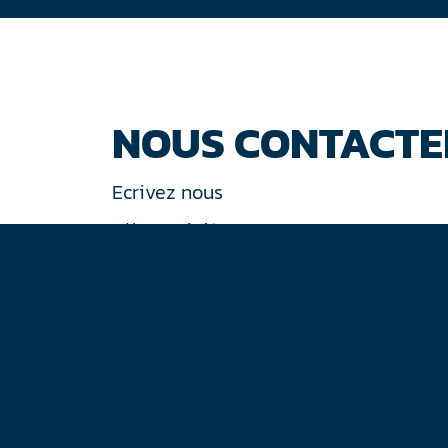
NOUS CONTACTE
Ecrivez nous
Tél : +33 (0)1 44 77 94 77
30 rue de Gramont
75002 Paris