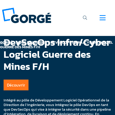
DevSecOps Infra/Cyber
GORGÉ
>
NOUS REJOINDRE
>
DEVSECOPS INFRA/CYBER LOGICIEL
GUERRE DES MINES F/H
Logiciel Guerre des
Mines F/H
Découvrir
Intégré au pôle de Développement Logiciel Opérationnel de la
Direction de l’Ingénierie, vous intégrez le pôle DevOps en tant
que DevSecOps qui vise à intégrer la sécurité dans une pipeline
d’intégration, de livraison et de déploiement continu. En