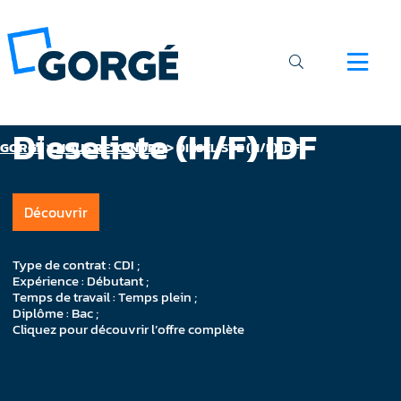
Dieseliste (H/F) IDF
GORGÉ
>
NOUS REJOINDRE
>
DIESELISTE (H/F) IDF
Découvrir
Type de contrat : CDI ;
Expérience : Débutant ;
Temps de travail : Temps plein ;
Diplôme : Bac ;
Cliquez pour découvrir l’offre complète