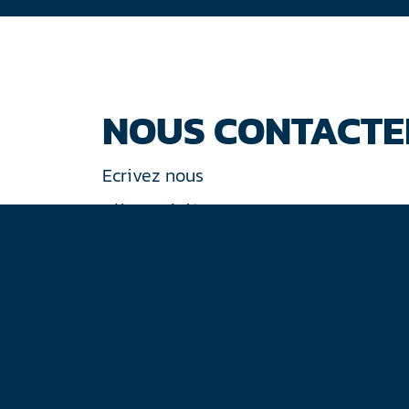
NOUS CONTACTE
Ecrivez nous
Tél : +33 (0)1 44 77 94 77
30 rue de Gramont
75002 Paris