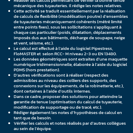
Réaliser les calculs permettant de vérifier la bonne tenue
mécanique des tuyauteries. Il rédige les notes relatives.
Cette activité se traduit essentiellement par la réalisation
de calculs de flexibilité (modélisation poutre) d’ensembles
de tuyauteries mécaniquement cohérents (métré limité
entre points fixes), sous les sollicitations s’appliquant à
chaque cas particulier (poids, dilatation, déplacements
imposés dus aux bâtiments, décharge de soupape, neige
et vent, séisme, etc.).
Le calcul est effectué à l’aide du logiciel Pipestress,
FloMASTER et selon RCC- M niveau 2-3 ou EN 13480.
Les données géométriques sont extraites d’une maquette
numérique tridimensionnelle, élaborée à l’aide du logiciel
PDMS (hors prestation).
D’autres vérifications sont à réaliser (respect des
admissibles au niveau des colliers des supports, des
connexions sur les équipements, de la robinetterie, etc.),
dont certaines à l’aide d’outils internes.
Dans ce cadre, proposer des solutions pour atteindre la
garantie de tenue (optimisation du calcul de tuyauterie,
modification de supportage ou de tracé, etc.).
Rédiger également les notes d’hypothèses de calcul en
tant que de besoin.
Vérifier les calculs et notes réalisés par d’autres collègues
au sein de l’équipe.