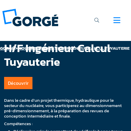
H/F Ingénieur Calcul
GORGÉ
>
NOUS REJOINDRE
>
H/F INGÉNIEUR CALCUL TUYAUTERIE
Tuyauterie
Découvrir
Dans le cadre d’un projet thermique, hydraulique pour le
secteur du nucléaire, vous participerez au dimensionnement
pré-dimensionnement, à la préparation des revues de
conception intermédiaire et finale.
Compétences :