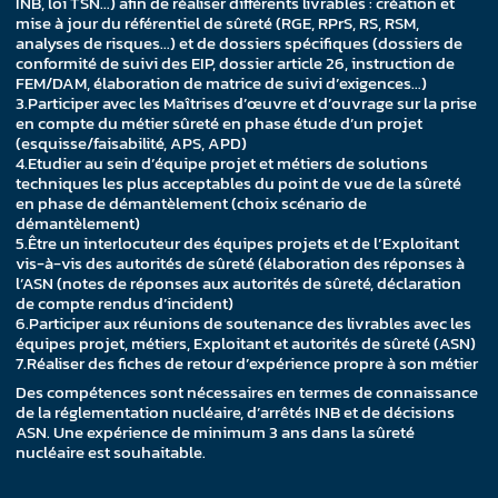
INB, loi TSN…) afin de réaliser différents livrables : création et
mise à jour du référentiel de sûreté (RGE, RPrS, RS, RSM,
analyses de risques…) et de dossiers spécifiques (dossiers de
conformité de suivi des EIP, dossier article 26, instruction de
FEM/DAM, élaboration de matrice de suivi d’exigences…)
3.Participer avec les Maîtrises d’œuvre et d’ouvrage sur la prise
en compte du métier sûreté en phase étude d’un projet
(esquisse/faisabilité, APS, APD)
4.Etudier au sein d’équipe projet et métiers de solutions
techniques les plus acceptables du point de vue de la sûreté
en phase de démantèlement (choix scénario de
démantèlement)
5.Être un interlocuteur des équipes projets et de l’Exploitant
vis-à-vis des autorités de sûreté (élaboration des réponses à
l’ASN (notes de réponses aux autorités de sûreté, déclaration
de compte rendus d’incident)
6.Participer aux réunions de soutenance des livrables avec les
équipes projet, métiers, Exploitant et autorités de sûreté (ASN)
7.Réaliser des fiches de retour d’expérience propre à son métier
Des compétences sont nécessaires en termes de connaissance
de la réglementation nucléaire, d’arrêtés INB et de décisions
ASN. Une expérience de minimum 3 ans dans la sûreté
nucléaire est souhaitable.