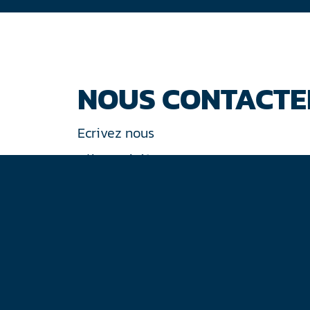
NOUS CONTACTE
Ecrivez nous
Tél : +33 (0)1 44 77 94 77
30 rue de Gramont
75002 Paris