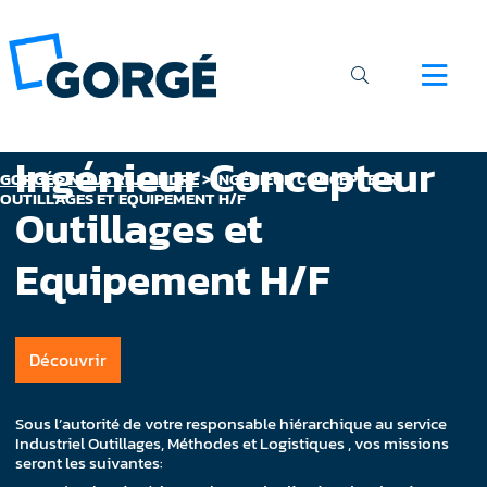
Ingénieur Concepteur
GORGÉ
>
NOUS REJOINDRE
>
INGÉNIEUR CONCEPTEUR
OUTILLAGES ET EQUIPEMENT H/F
Outillages et
Equipement H/F
Découvrir
Sous l’autorité de votre responsable hiérarchique au service
Industriel Outillages, Méthodes et Logistiques , vos missions
seront les suivantes: