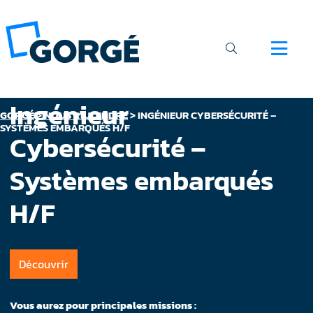
Ingénieur
GORGÉ
>
NOUS REJOINDRE
>
INGÉNIEUR CYBERSÉCURITÉ –
SYSTÈMES EMBARQUÉS H/F
Cybersécurité –
Systèmes embarqués
H/F
Découvrir
Vous aurez pour principales missions :