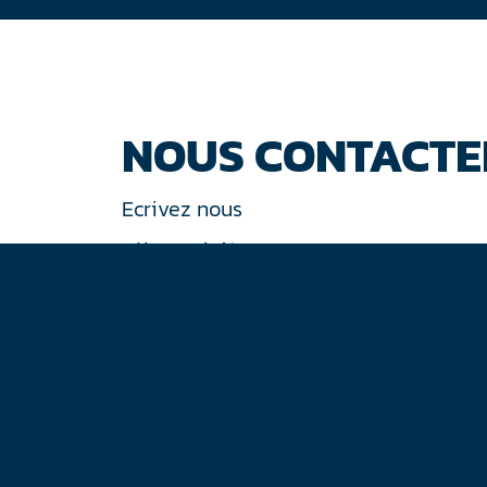
NOUS CONTACTE
Ecrivez nous
Tél : +33 (0)1 44 77 94 77
30 rue de Gramont
75002 Paris