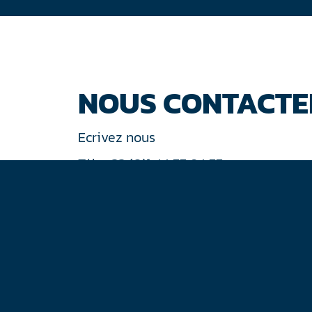
NOUS CONTACTE
Ecrivez nous
Tél : +33 (0)1 44 77 94 77
30 rue de Gramont
75002 Paris