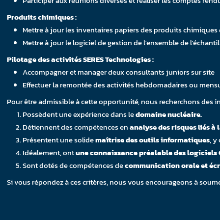
Participer aux réunions diverses et réaliser les comptes rend
Produits chimiques :
Mettre à jour les inventaires papiers des produits chimiques
Mettre à jour le logiciel de gestion de l'ensemble de l'échant
Pilotage des activités SERES Technologies :
Accompagner et manager deux consultants juniors sur site
Effectuer la remontée des activités hebdomadaires ou mensu
Pour être admissible à cette opportunité, nous recherchons des in
Possèdent une expérience dans le
domaine nucléaire.
Détiennent des compétences en
analyse des risques liés à 
Présentent une solide
maîtrise des outils informatiques
, y
Idéalement, ont
une connaissance préalable des logiciels
Sont dotés de compétences de
communication orale et écr
Si vous répondez à ces critères, nous vous encourageons à soumet