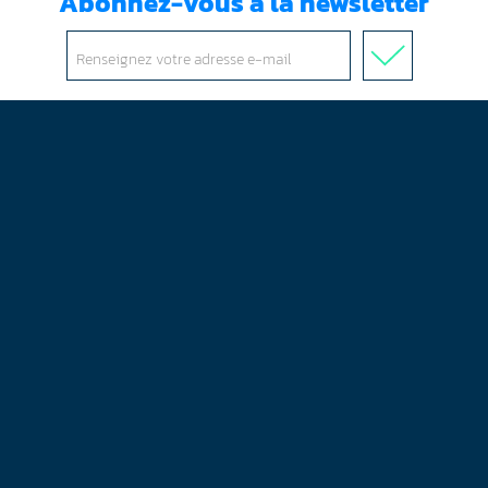
Abonnez-vous à la newsletter
J'ai lu et accepté les
conditions d'utilisation
Mentions légales
Plan du site
Contact
RGPD