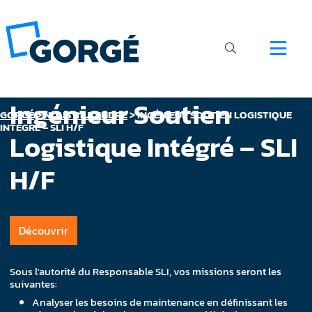
Ingénieur Soutien
GORGÉ
>
NOUS REJOINDRE
>
INGÉNIEUR SOUTIEN LOGISTIQUE
INTÉGRÉ – SLI H/F
Logistique Intégré – SLI
H/F
Découvrir
Sous l'autorité du Responsable SLI, vos missions seront les
suivantes:
Analyser les besoins de maintenance en définissant les