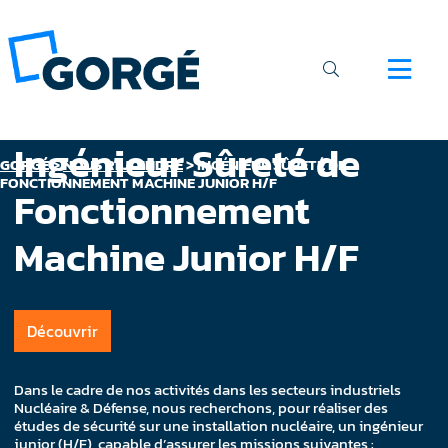
Ingénieur Sûreté de
GORGÉ
>
NOUS REJOINDRE
>
INGÉNIEUR SÛRETÉ DE
FONCTIONNEMENT MACHINE JUNIOR H/F
Fonctionnement
Machine Junior H/F
Découvrir
Dans le cadre de nos activités dans les secteurs industriels
Nucléaire & Défense, nous recherchons, pour réaliser des
études de sécurité sur une installation nucléaire, un ingénieur
junior (H/F) capable d’assurer les missions suivantes :