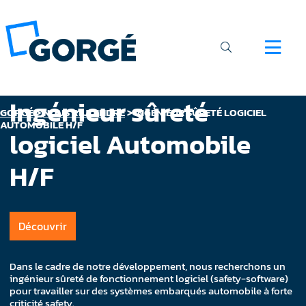
Ingénieur sûreté
GORGÉ
>
NOUS REJOINDRE
>
INGÉNIEUR SÛRETÉ LOGICIEL
AUTOMOBILE H/F
logiciel Automobile
H/F
Découvrir
Dans le cadre de notre développement, nous recherchons un
ingénieur sûreté de fonctionnement logiciel (safety-software)
pour travailler sur des systèmes embarqués automobile à forte
criticité safety.