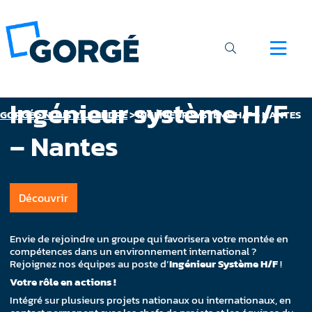
Ingénieur système H/F
GORGÉ
>
NOUS REJOINDRE
>
INGÉNIEUR SYSTÈME H/F – NANTES
– Nantes
Découvrir
Envie de rejoindre un groupe qui favorisera votre montée en
compétences dans un environnement international ?
Rejoignez nos équipes au poste d’
Ingénieur Système H/F
!
Votre rôle en actions !
Intégré sur plusieurs projets nationaux ou internationaux, en