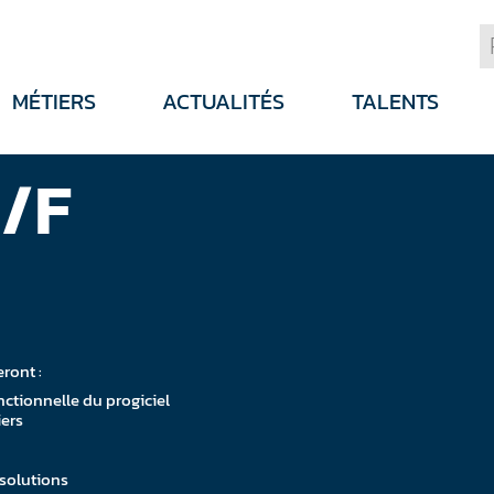
MÉTIERS
ACTUALITÉS
TALENTS
H/F
ront :
onctionnelle du progiciel
iers
 solutions