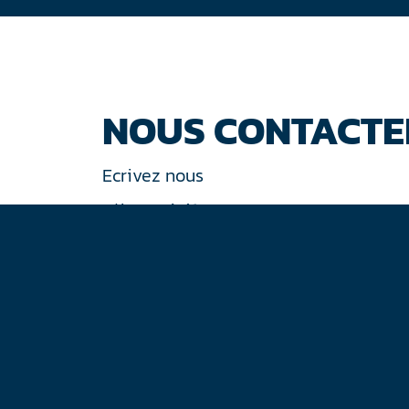
NOUS CONTACTE
Ecrivez nous
Tél : +33 (0)1 44 77 94 77
30 rue de Gramont
75002 Paris