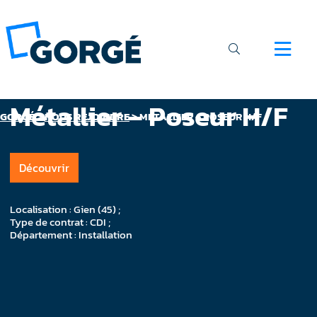
Métallier – Poseur H/F
GORGÉ
>
NOUS REJOINDRE
>
MÉTALLIER – POSEUR H/F
Découvrir
Localisation : Gien (45) ;
Type de contrat : CDI ;
Département : Installation