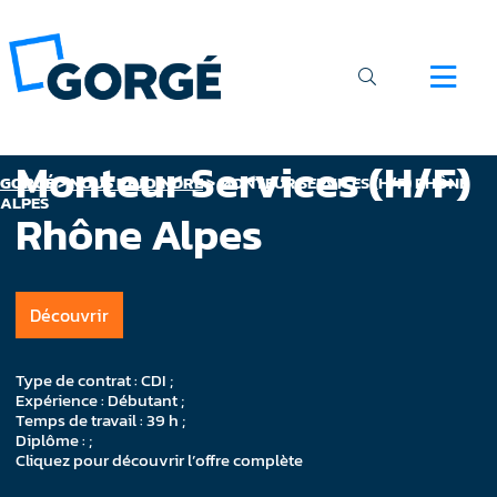
Monteur Services (H/F)
GORGÉ
>
NOUS REJOINDRE
>
MONTEUR SERVICES (H/F) RHÔNE
ALPES
Rhône Alpes
Découvrir
Type de contrat : CDI ;
Expérience : Débutant ;
Temps de travail : 39 h ;
Diplôme : ;
Cliquez pour découvrir l’offre complète