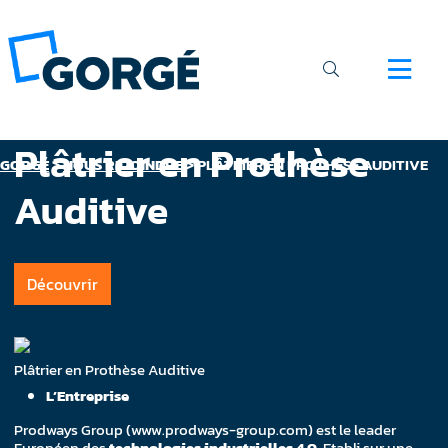
Plâtrier en Prothèse
GORGÉ
>
NOUS REJOINDRE
>
PLÂTRIER EN PROTHÈSE AUDITIVE
Auditive
Découvrir
Plâtrier en Prothèse Auditive
L’Entreprise
Prodways Group (www.prodways-group.com) est le leader
Européen des
technologies industrielles 4.0
. Etabli sur une