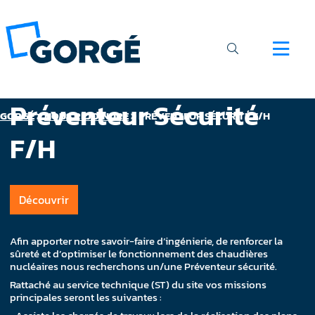
Préventeur Sécurité
GORGÉ
>
NOUS REJOINDRE
>
PRÉVENTEUR SÉCURITÉ F/H
F/H
Découvrir
Afin apporter notre savoir-faire d’ingénierie, de renforcer la
sûreté et d’optimiser le fonctionnement des chaudières
nucléaires nous recherchons un/une Préventeur sécurité.
Rattaché au service technique (ST) du site vos missions
principales seront les suivantes :