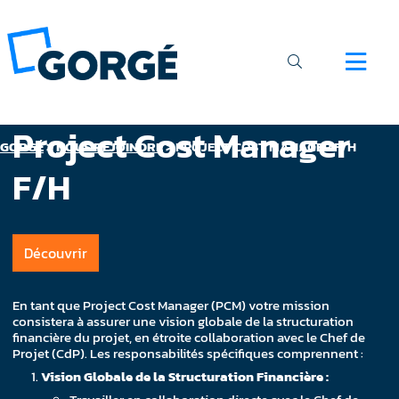
Project Cost Manager
GORGÉ
>
NOUS REJOINDRE
>
PROJECT COST MANAGER F/H
F/H
Découvrir
En tant que Project Cost Manager (PCM) votre mission
consistera à assurer une vision globale de la structuration
financière du projet, en étroite collaboration avec le Chef de
Projet (CdP). Les responsabilités spécifiques comprennent :
Vision Globale de la Structuration Financière :