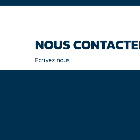
NOUS CONTACTE
Ecrivez nous
Tél : +33 (0)1 44 77 94 77
30 rue de Gramont
75002 Paris