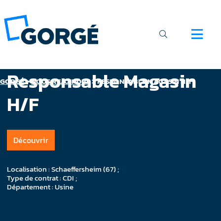
Responsable Magasin
GORGÉ
>
NOUS REJOINDRE
>
RESPONSABLE MAGASIN H/F
H/F
Découvrir
Localisation : Schaeffersheim (67) ;
Type de contrat : CDI ;
Département : Usine