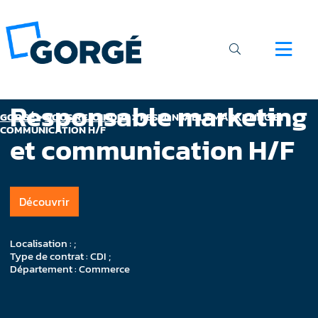
Responsable marketing
GORGÉ
>
NOUS REJOINDRE
>
RESPONSABLE MARKETING ET
COMMUNICATION H/F
et communication H/F
Découvrir
Localisation : ;
Type de contrat : CDI ;
Département : Commerce