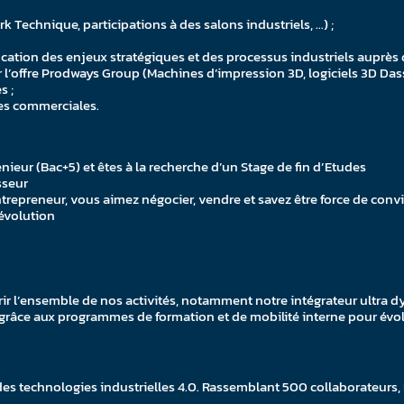
k Technique, participations à des salons industriels, …) ;
ification des enjeux stratégiques et des processus industriels auprès
’offre Prodways Group (Machines d’impression 3D, logiciels 3D Dassa
s ;
ces commerciales.
eur (Bac+5) et êtes à la recherche d’un Stage de fin d’Etudes
sseur
trepreneur, vous aimez négocier, vendre et savez être force de conv
 évolution
ir l’ensemble de nos activités, notamment notre intégrateur ultra d
 grâce aux programmes de formation et de mobilité interne pour évo
 des technologies industrielles 4.0. Rassemblant 500 collaborateurs