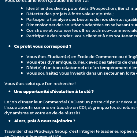
Vous serez amené(e) quotidiennement à :
Identifier des clients potentiels (Prospection, Benchmar
Détecter des projets à forte valeur ajoutée ;
Participer à l’analyse des besoins de nos clients : qual
Dimensionner des solutions adaptées en se basant sur l
Construire et valoriser les offres technico-commerciale
Participer à des rendez-vous client et à des soutenan
Ce profil vous correspond ?
Vous êtes Etudiant(e) en École de Commerce ou d’Ingéni
Vous êtes dynamique, curieux avec des talents de cha
Dôté(e) d’un bon relationnel et d’un tempérament d’en
Vous souhaitez vous investir dans un secteur en forte
Vous êtes celui que l’on recherche !
Une opportunité d’évolution à la clé ?
Le job d’Ingénieur Commercial CAO est un poste clé pour découvr
l’issue aboutir sur une embauche en CDI, et grimpez les échelons
dynamisme et votre envie de réussir !
Alors, prêt à nous rejoindre ?
Travailler chez Prodways Group, c’est intégrer le leader européen
en France, Allemagne et USA.