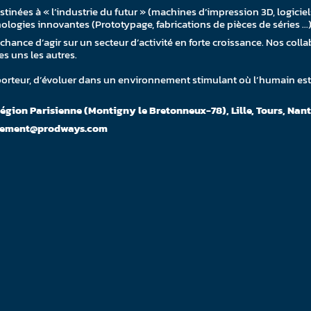
stinées à « l’industrie du futur » (machines d’impression 3D, logic
nologies innovantes (Prototypage, fabrications de pièces de séries …)
nce d’agir sur un secteur d’activité en forte croissance. Nos colla
s uns les autres.
 porteur, d’évoluer dans un environnement stimulant où l’humain es
égion Parisienne (Montigny le Bretonneux-78), Lille, Tours, Nan
crutement@prodways.com