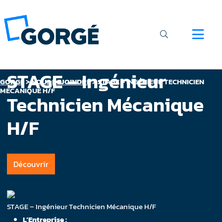
STAGE – Ingénieur
GORGÉ
>
NOUS REJOINDRE
>
STAGE – INGÉNIEUR TECHNICIEN
MÉCANIQUE H/F
Technicien Mécanique
H/F
Découvrir
STAGE – Ingénieur Technicien Mécanique H/F
L’Entreprise :