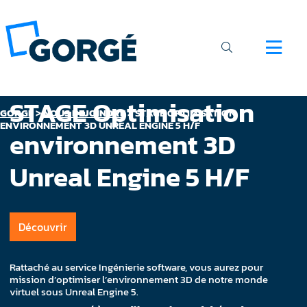
STAGE Optimisation
GORGÉ
>
NOUS REJOINDRE
>
STAGE OPTIMISATION
ENVIRONNEMENT 3D UNREAL ENGINE 5 H/F
environnement 3D
Unreal Engine 5 H/F
Découvrir
Rattaché au service Ingénierie software, vous aurez pour
mission d’optimiser l’environnement 3D de notre monde
virtuel sous Unreal Engine 5.