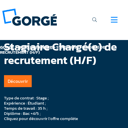
Stagiaire Chargé(e) de
GORGÉ
>
NOUS REJOINDRE
>
STAGIAIRE CHARGÉ(E) DE
RECRUTEMENT (H/F)
recrutement (H/F)
Découvrir
Type de contrat : Stage ;
Expérience : Étudiant ;
Temps de travail : 35 h ;
Diplôme : Bac +4/5 ;
Cliquez pour découvrir l’offre complète