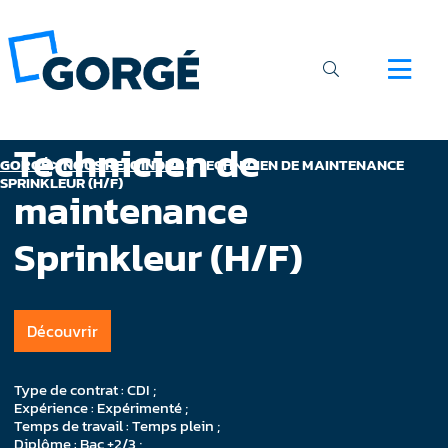
Technicien de
GORGÉ
>
NOUS REJOINDRE
>
TECHNICIEN DE MAINTENANCE
SPRINKLEUR (H/F)
maintenance
Sprinkleur (H/F)
Découvrir
Type de contrat : CDI ;
Expérience : Expérimenté ;
Temps de travail : Temps plein ;
Diplôme : Bac +2/3 ;