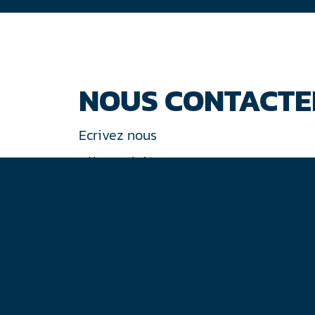
NOUS CONTACTE
Ecrivez nous
Tél : +33 (0)1 44 77 94 77
30 rue de Gramont
75002 Paris