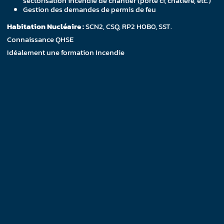
sectorisation incendie de chantier (porte cf, chatière, etc.)
Gestion des demandes de permis de feu
Habitation Nucléaire
:
SCN2, CSQ, RP2 H0B0, SST.
Connaissance QHSE
Idéalement une formation Incendie