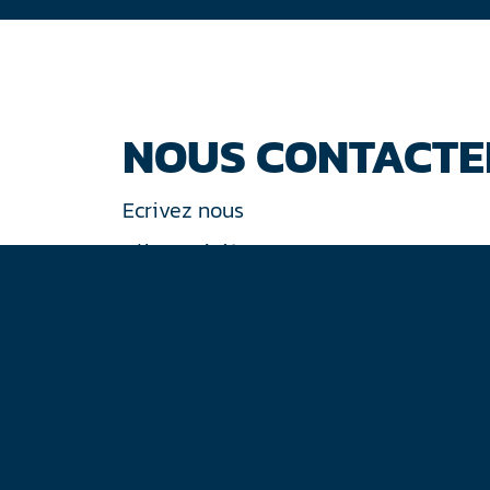
NOUS CONTACTE
Ecrivez nous
Tél : +33 (0)1 44 77 94 77
30 rue de Gramont
75002 Paris