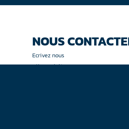
NOUS CONTACTE
Ecrivez nous
Tél : +33 (0)1 44 77 94 77
30 rue de Gramont
75002 Paris