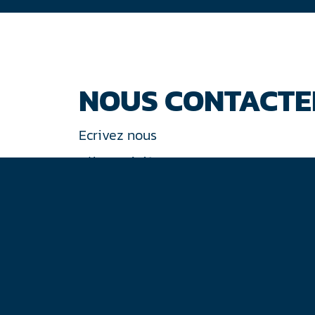
NOUS CONTACTE
Ecrivez nous
Tél : +33 (0)1 44 77 94 77
30 rue de Gramont
75002 Paris