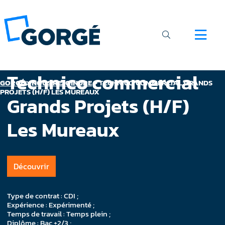
Technico commercial
GORGÉ
>
NOUS REJOINDRE
>
TECHNICO COMMERCIAL GRANDS
PROJETS (H/F) LES MUREAUX
Grands Projets (H/F)
Les Mureaux
Découvrir
Type de contrat : CDI ;
Expérience : Expérimenté ;
Temps de travail : Temps plein ;
Diplôme : Bac +2/3 ;